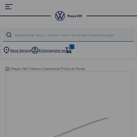
0
Nova Serrana
Entre/registre-se
/
Peças VW
/
Vidros e Carroceria
/
Frisos de Porta