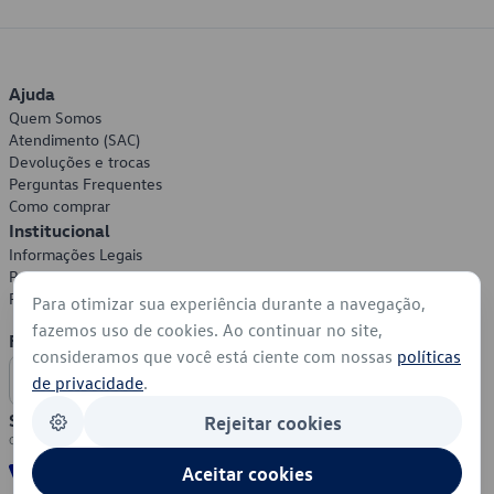
Ajuda
Quem Somos
Atendimento (SAC)
Devoluções e trocas
Perguntas Frequentes
Como comprar
Institucional
Informações Legais
Política de Privacidade
Política de Cookies
Para otimizar sua experiência durante a navegação,
fazemos uso de cookies. Ao continuar no site,
Formas de Pagamento
consideramos que você está ciente com nossas
políticas
de privacidade
.
Segurança
Rejeitar cookies
Aceitar cookies