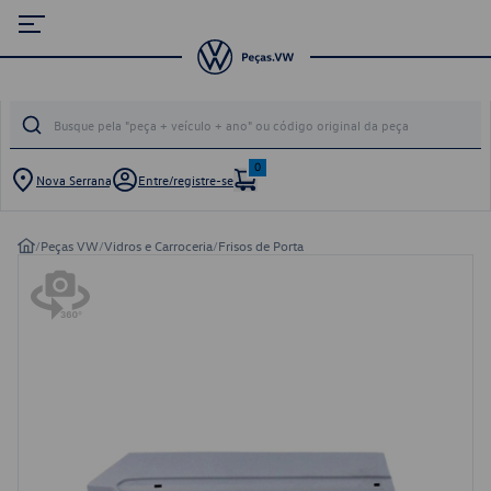
0
Nova Serrana
Entre/registre-se
/
Peças VW
/
Vidros e Carroceria
/
Frisos de Porta