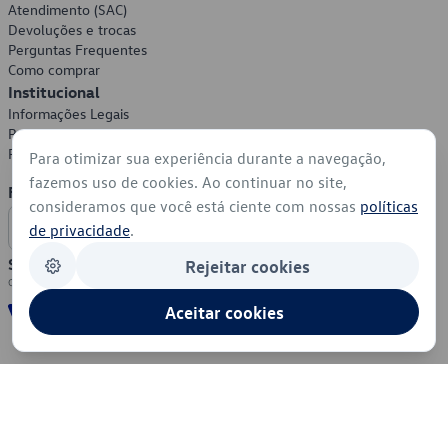
Atendimento (SAC)
Devoluções e trocas
Perguntas Frequentes
Como comprar
Institucional
Informações Legais
Política de Privacidade
Política de Cookies
Para otimizar sua experiência durante a navegação,
fazemos uso de cookies. Ao continuar no site,
Formas de Pagamento
consideramos que você está ciente com nossas
políticas
de privacidade
.
Segurança
Rejeitar cookies
Aceitar cookies
© 2026 - Volkswagen do Brasil - Todos os direitos reservados