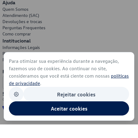
Ajuda
Quem Somos
Atendimento (SAC)
Devoluções e trocas
Perguntas Frequentes
Como comprar
Institucional
Informações Legais
Política de Privacidade
Política de Cookies
Para otimizar sua experiência durante a navegação,
fazemos uso de cookies. Ao continuar no site,
Formas de Pagamento
consideramos que você está ciente com nossas
políticas
de privacidade
.
Segurança
Rejeitar cookies
Aceitar cookies