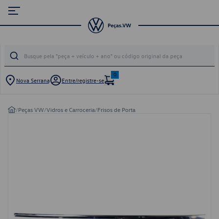
0
Nova Serrana
Entre/registre-se
/
Peças VW
/
Vidros e Carroceria
/
Frisos de Porta