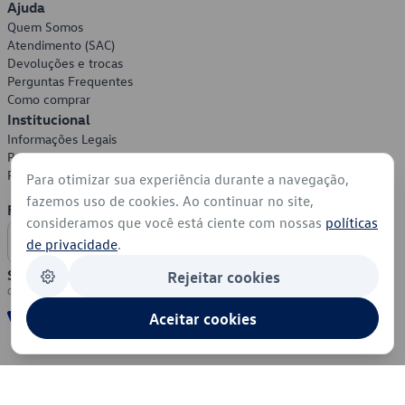
Ajuda
Quem Somos
Atendimento (SAC)
Devoluções e trocas
Perguntas Frequentes
Como comprar
Institucional
Informações Legais
Política de Privacidade
Política de Cookies
Para otimizar sua experiência durante a navegação,
fazemos uso de cookies. Ao continuar no site,
Formas de Pagamento
consideramos que você está ciente com nossas
políticas
de privacidade
.
Segurança
Rejeitar cookies
Aceitar cookies