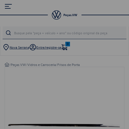
0
Nova Serrana
Entre/registre-se
/
Peças VW
/
Vidros e Carroceria
/
Frisos de Porta