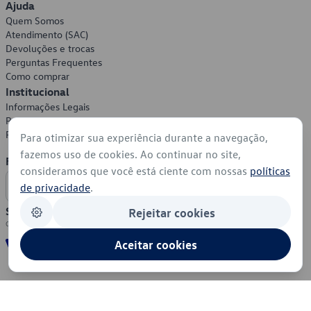
Ajuda
Quem Somos
Atendimento (SAC)
Devoluções e trocas
Perguntas Frequentes
Como comprar
Institucional
Informações Legais
Política de Privacidade
Política de Cookies
Para otimizar sua experiência durante a navegação,
fazemos uso de cookies. Ao continuar no site,
Formas de Pagamento
consideramos que você está ciente com nossas
políticas
de privacidade
.
Segurança
Rejeitar cookies
Aceitar cookies