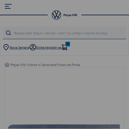
0
Nova Serrana
Entre/registre-se
/
Peças VW
/
Vidros e Carroceria
/
Frisos de Porta