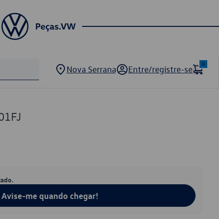
0
Nova Serrana
Entre/registre-se
01FJ
tado.
Avise-me quando chegar!