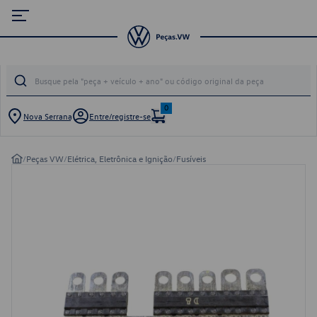
0
Nova Serrana
Entre/registre-se
/
Peças VW
/
Elétrica, Eletrônica e Ignição
/
Fusíveis