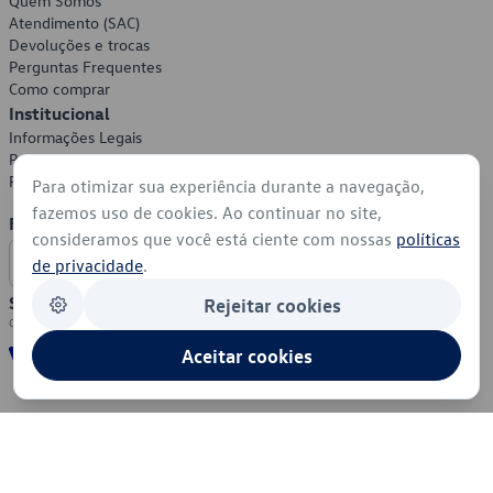
Quem Somos
Atendimento (SAC)
Devoluções e trocas
Perguntas Frequentes
Como comprar
Institucional
Informações Legais
Política de Privacidade
Política de Cookies
Para otimizar sua experiência durante a navegação,
fazemos uso de cookies. Ao continuar no site,
Formas de Pagamento
consideramos que você está ciente com nossas
políticas
de privacidade
.
Segurança
Rejeitar cookies
Aceitar cookies
© 2026 - Volkswagen do Brasil - Todos os direitos reservados