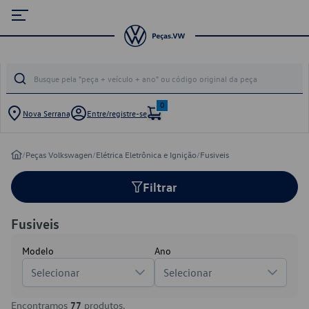
0
Nova Serrana
Entre/registre-se
/
Peças Volkswagen
/
Elétrica Eletrônica e Ignição
/
Fusiveis
Filtrar
Fusiveis
Modelo
Ano
Selecionar
Selecionar
Encontramos
77
produtos.