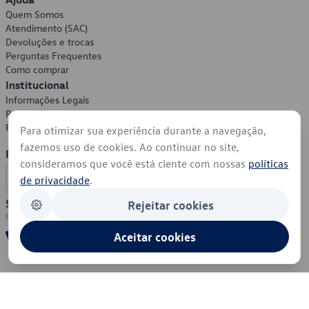
Quem Somos
Atendimento (SAC)
Devoluções e trocas
Perguntas Frequentes
Como comprar
Institucional
Informações Legais
Política de Privacidade
Política de Cookies
Para otimizar sua experiência durante a navegação,
fazemos uso de cookies. Ao continuar no site,
Formas de Pagamento
consideramos que você está ciente com nossas
políticas
de privacidade
.
Segurança
Rejeitar cookies
Aceitar cookies
© 2026 - Volkswagen do Brasil - Todos os direitos reservados