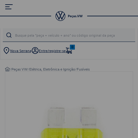
0
Nova Serrana
Entre/registre-se
/
Peças VW
/
Elétrica, Eletrônica e Ignição
/
Fusíveis