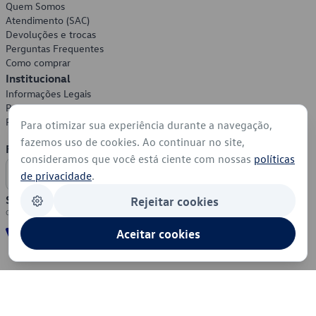
Quem Somos
Atendimento (SAC)
Devoluções e trocas
Perguntas Frequentes
Como comprar
Institucional
Informações Legais
Política de Privacidade
Política de Cookies
Para otimizar sua experiência durante a navegação,
fazemos uso de cookies. Ao continuar no site,
Formas de Pagamento
consideramos que você está ciente com nossas
políticas
de privacidade
.
Segurança
Rejeitar cookies
Aceitar cookies
© 2026 - Volkswagen do Brasil - Todos os direitos reservados