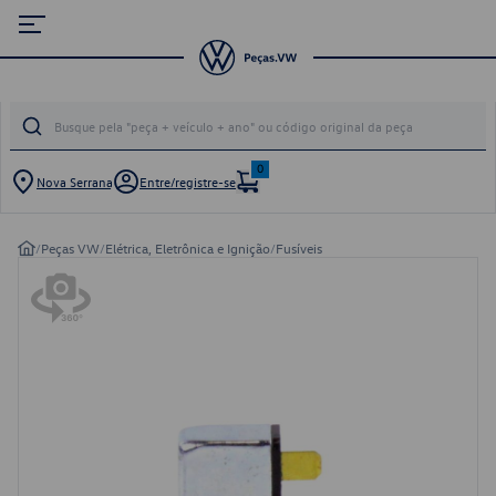
0
Nova Serrana
Entre/registre-se
/
Peças VW
/
Elétrica, Eletrônica e Ignição
/
Fusíveis