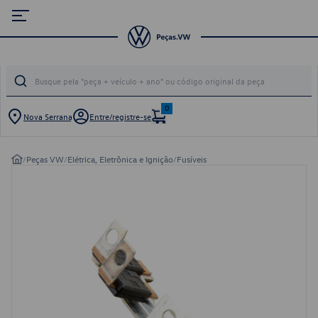
0
Nova Serrana
Entre/registre-se
/
Peças VW
/
Elétrica, Eletrônica e Ignição
/
Fusíveis