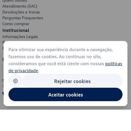
Quem Somos
Atendimento (SAC)
Devoluções e trocas
Perguntas Frequentes
Como comprar
Institucional
Informações Legais
Política de Privacidade
Política de Cookies
Para otimizar sua experiência durante a navegação,
fazemos uso de cookies. Ao continuar no site,
Formas de Pagamento
consideramos que você está ciente com nossas
políticas
de privacidade
.
Segurança
Rejeitar cookies
Aceitar cookies
© 2026 - Volkswagen do Brasil - Todos os direitos reservados