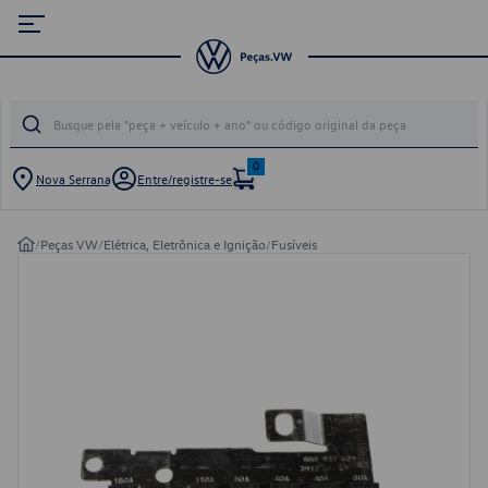
0
Nova Serrana
Entre/registre-se
/
Peças VW
/
Elétrica, Eletrônica e Ignição
/
Fusíveis