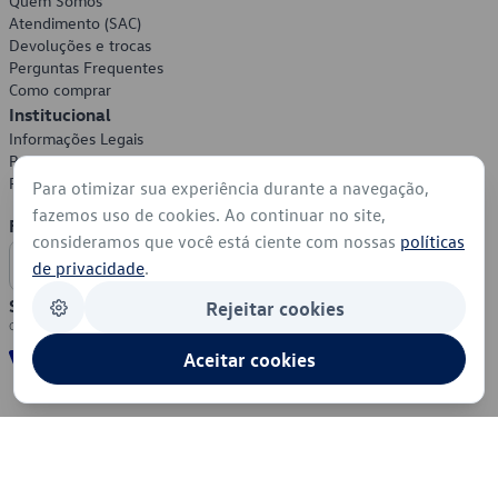
Quem Somos
Atendimento (SAC)
Devoluções e trocas
Perguntas Frequentes
Como comprar
Institucional
Informações Legais
Política de Privacidade
Política de Cookies
Para otimizar sua experiência durante a navegação,
fazemos uso de cookies. Ao continuar no site,
Formas de Pagamento
consideramos que você está ciente com nossas
políticas
de privacidade
.
Segurança
Rejeitar cookies
Aceitar cookies
© 2026 - Volkswagen do Brasil - Todos os direitos reservados