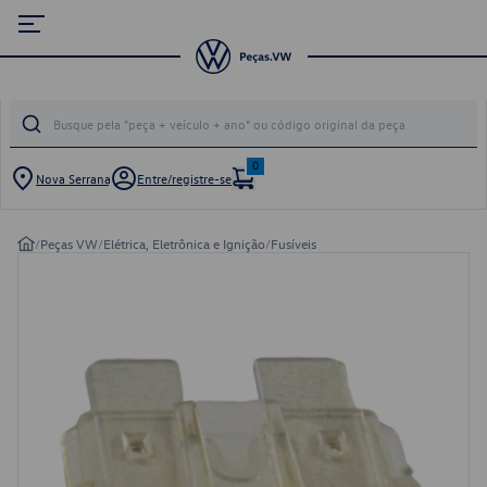
0
Nova Serrana
Entre/registre-se
/
Peças VW
/
Elétrica, Eletrônica e Ignição
/
Fusíveis