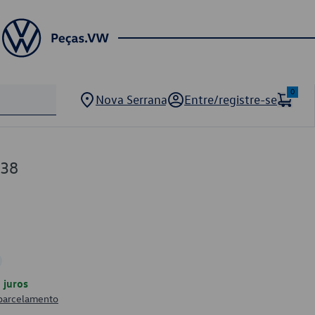
0
Nova Serrana
Entre/registre-se
138
juros
 parcelamento