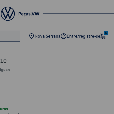
0
Nova Serrana
Entre/registre-se
510
Tiguan
uros