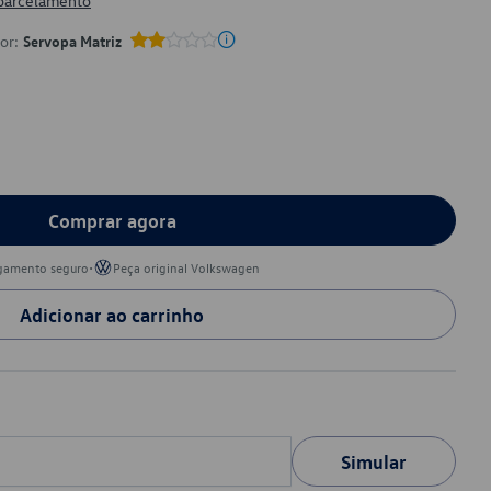
 parcelamento
por:
Servopa Matriz
Comprar agora
•
gamento seguro
Peça original Volkswagen
Adicionar ao carrinho
Simular