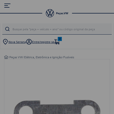
0
Nova Serrana
Entre/registre-se
/
Peças VW
/
Elétrica, Eletrônica e Ignição
/
Fusíveis