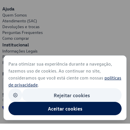
Ajuda
Quem Somos
Atendimento (SAC)
Devoluções e trocas
Perguntas Frequentes
Como comprar
Institucional
Informações Legais
Política de Privacidade
Política de Cookies
Para otimizar sua experiência durante a navegação,
fazemos uso de cookies. Ao continuar no site,
Formas de Pagamento
consideramos que você está ciente com nossas
políticas
de privacidade
.
Segurança
Rejeitar cookies
Aceitar cookies