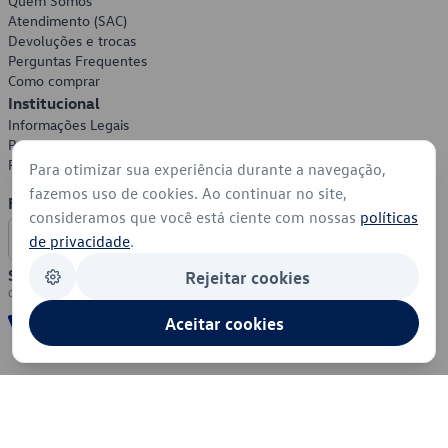
Quem Somos
Atendimento (SAC)
Devoluções e trocas
Perguntas Frequentes
Como comprar
Institucional
Informações Legais
Política de Privacidade
Política de Cookies
Para otimizar sua experiência durante a navegação,
fazemos uso de cookies. Ao continuar no site,
Formas de Pagamento
consideramos que você está ciente com nossas
políticas
de privacidade
.
Segurança
Rejeitar cookies
Aceitar cookies
© 2026 - Volkswagen do Brasil - Todos os direitos reservados