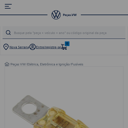
0
Nova Serrana
Entre/registre-se
/
Peças VW
/
Elétrica, Eletrônica e Ignição
/
Fusíveis