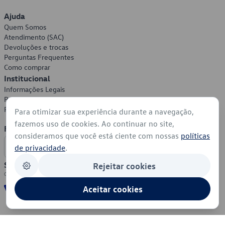
Ajuda
Quem Somos
Atendimento (SAC)
Devoluções e trocas
Perguntas Frequentes
Como comprar
Institucional
Informações Legais
Política de Privacidade
Política de Cookies
Para otimizar sua experiência durante a navegação,
fazemos uso de cookies. Ao continuar no site,
Formas de Pagamento
consideramos que você está ciente com nossas
políticas
de privacidade
.
Segurança
Rejeitar cookies
Aceitar cookies