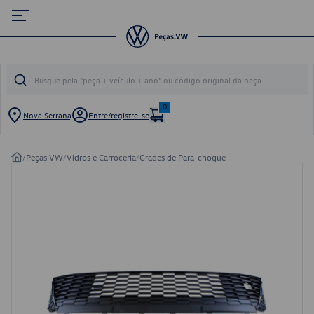
0
Nova Serrana
Entre/registre-se
/
Peças VW
/
Vidros e Carroceria
/
Grades de Para-choque