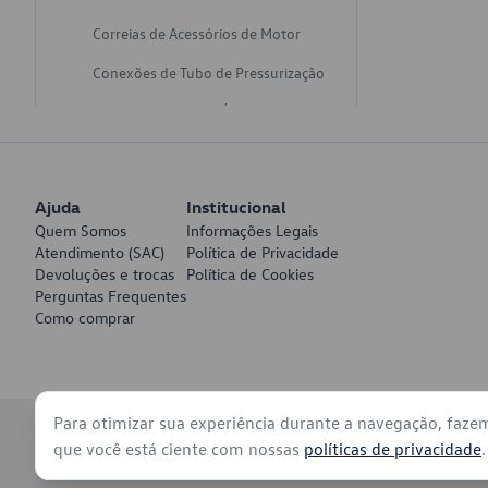
Correias de Acessórios de Motor
Conexões de Tubo de Pressurização
Varetas de Nivel de Óleo
Catalisadores de Escapamento
Freios
Ajuda
Institucional
Discos de Freio
Quem Somos
Informações Legais
Atendimento (SAC)
Política de Privacidade
Juntas de Bomba de Vácuo
Devoluções e trocas
Política de Cookies
Perguntas Frequentes
Mangueiras de Vácuo de Servo
Como comprar
Tubos de Freio
Pratos de Disco de Freio
Para otimizar sua experiência durante a navegação, faze
Travas de Pastilha de Freio
© 2026 - Volkswagen do Brasil - Todos os direitos reservados
que você está ciente com nossas
políticas de privacidade
.
Fluídos de Freio