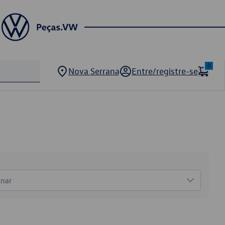
0
Nova Serrana
Entre/registre-se
onar