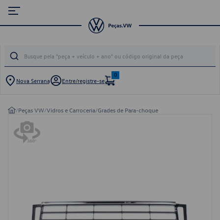
0
Nova Serrana
Entre/registre-se
/
Peças VW
/
Vidros e Carroceria
/
Grades de Para-choque