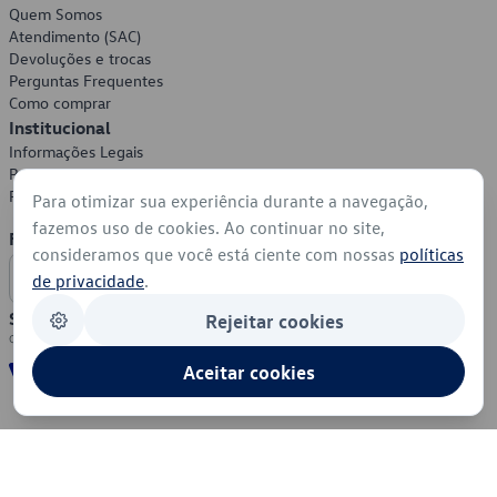
Quem Somos
Atendimento (SAC)
Devoluções e trocas
Perguntas Frequentes
Como comprar
Institucional
Informações Legais
Política de Privacidade
Política de Cookies
Para otimizar sua experiência durante a navegação,
fazemos uso de cookies. Ao continuar no site,
Formas de Pagamento
consideramos que você está ciente com nossas
políticas
de privacidade
.
Segurança
Rejeitar cookies
Aceitar cookies
© 2026 - Volkswagen do Brasil - Todos os direitos reservados