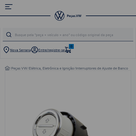
0
Nova Serrana
Entre/registre-se
/
Peças VW
/
Elétrica, Eletrônica e Ignição
/
Interruptores de Ajuste de Banco