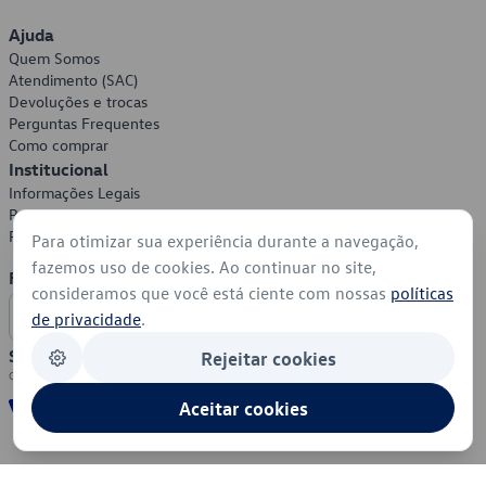
Ajuda
Quem Somos
Atendimento (SAC)
Devoluções e trocas
Perguntas Frequentes
Como comprar
Institucional
Informações Legais
Política de Privacidade
Política de Cookies
Para otimizar sua experiência durante a navegação,
fazemos uso de cookies. Ao continuar no site,
Formas de Pagamento
consideramos que você está ciente com nossas
políticas
de privacidade
.
Segurança
Rejeitar cookies
Aceitar cookies