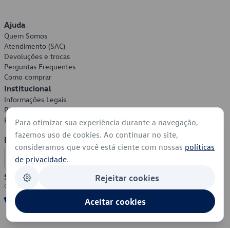
Ajuda
Quem Somos
Atendimento (SAC)
Devoluções e trocas
Perguntas Frequentes
Como comprar
Institucional
Informações Legais
Política de Privacidade
Política de Cookies
Para otimizar sua experiência durante a navegação,
fazemos uso de cookies. Ao continuar no site,
Formas de Pagamento
consideramos que você está ciente com nossas
políticas
de privacidade
.
Segurança
Rejeitar cookies
Aceitar cookies