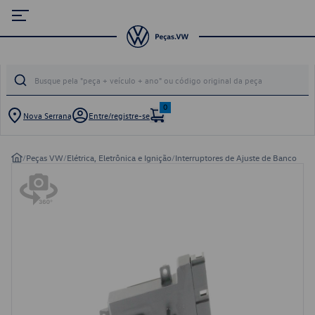
0
Nova Serrana
Entre/registre-se
/
Peças VW
/
Elétrica, Eletrônica e Ignição
/
Interruptores de Ajuste de Banco