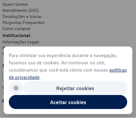
Quem Somos
Atendimento (SAC)
Devoluções e trocas
Perguntas Frequentes
Como comprar
Institucional
Informações Legais
Política de Privacidade
Política de Cookies
Para otimizar sua experiência durante a navegação,
fazemos uso de cookies. Ao continuar no site,
Formas de Pagamento
consideramos que você está ciente com nossas
políticas
de privacidade
.
Segurança
Rejeitar cookies
Aceitar cookies
© 2026 - Volkswagen do Brasil - Todos os direitos reservados