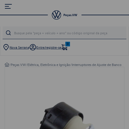
0
Nova Serrana
Entre/registre-se
/
Peças VW
/
Elétrica, Eletrônica e Ignição
/
Interruptores de Ajuste de Banco