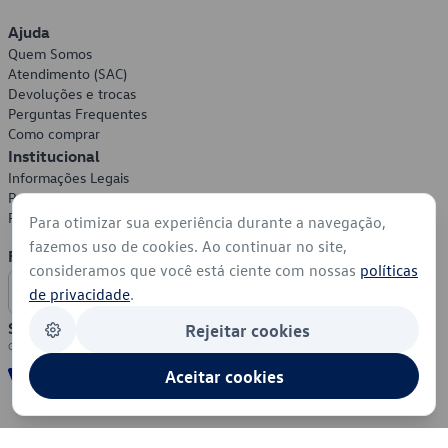
Ajuda
Quem Somos
Atendimento (SAC)
Devoluções e trocas
Perguntas Frequentes
Como comprar
Institucional
Informações Legais
Política de Privacidade
Política de Cookies
Para otimizar sua experiência durante a navegação,
fazemos uso de cookies. Ao continuar no site,
Formas de Pagamento
consideramos que você está ciente com nossas
políticas
de privacidade
.
Segurança
Rejeitar cookies
Aceitar cookies