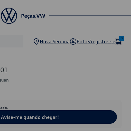
0
Nova Serrana
Entre/registre-se
801
iguan
tado.
Avise-me quando chegar!