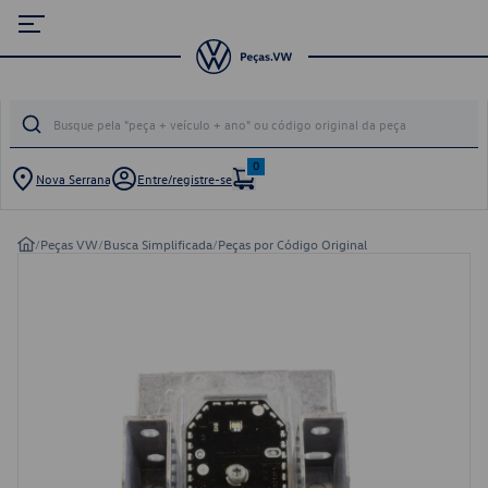
0
Nova Serrana
Entre/registre-se
/
Peças VW
/
Busca Simplificada
/
Peças por Código Original