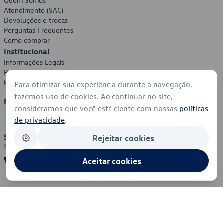
Quem Somos
Atendimento (SAC)
Devoluções e trocas
Perguntas Frequentes
Como comprar
Institucional
Informações Legais
Política de Privacidade
Política de Cookies
Para otimizar sua experiência durante a navegação,
fazemos uso de cookies. Ao continuar no site,
Formas de Pagamento
consideramos que você está ciente com nossas
políticas
de privacidade
.
Segurança
Rejeitar cookies
Aceitar cookies
© 2026 - Volkswagen do Brasil - Todos os direitos reservados