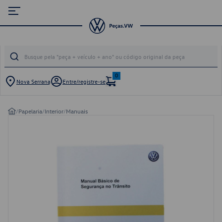
0
Nova Serrana
Entre/registre-se
/
Papelaria
/
Interior
/
Manuais