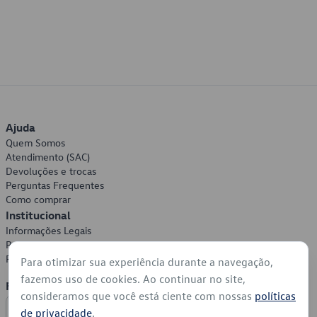
Ajuda
Quem Somos
Atendimento (SAC)
Devoluções e trocas
Perguntas Frequentes
Como comprar
Institucional
Informações Legais
Política de Privacidade
Política de Cookies
Para otimizar sua experiência durante a navegação,
fazemos uso de cookies. Ao continuar no site,
Formas de Pagamento
consideramos que você está ciente com nossas
políticas
de privacidade
.