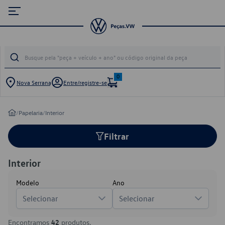
0
Nova Serrana
Entre/registre-se
/
Papelaria
/
Interior
Filtrar
Interior
Modelo
Ano
Selecionar
Selecionar
Encontramos
42
produtos.