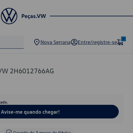
0
Nova Serrana
Entre/registre-se
o VW 2H6012766AG
tado.
Avise-me quando chegar!
Garantia de 3 meses de fábrica