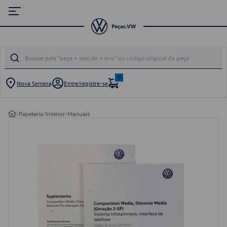
0
Nova Serrana
Entre/registre-se
/
Papelaria
/
Interior
/
Manuais