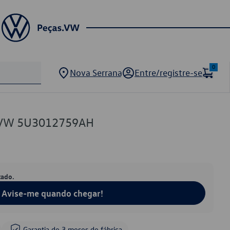
0
Nova Serrana
Entre/registre-se
o VW 5U3012759AH
tado.
Avise-me quando chegar!
Garantia de 3 meses de fábrica