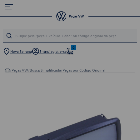
0
Nova Serrana
Entre/registre-se
/
Peças VW
/
Busca Simplificada
/
Peças por Código Original