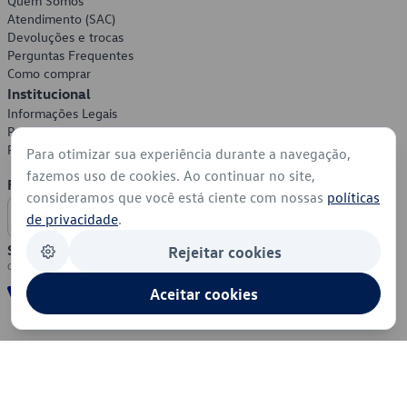
Quem Somos
Atendimento (SAC)
Devoluções e trocas
Perguntas Frequentes
Como comprar
Institucional
Informações Legais
Política de Privacidade
Política de Cookies
Para otimizar sua experiência durante a navegação,
fazemos uso de cookies. Ao continuar no site,
Formas de Pagamento
consideramos que você está ciente com nossas
políticas
de privacidade
.
Segurança
Rejeitar cookies
Aceitar cookies
© 2026 - Volkswagen do Brasil - Todos os direitos reservados