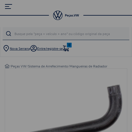
0
Nova Serrana
Entre/registre-se
/
Peças VW
/
Sistema de Arrefecimento
/
Mangueiras de Radiador