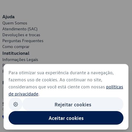
Ajuda
Quem Somos
Atendimento (SAC)
Devoluções e trocas
Perguntas Frequentes
Como comprar
Institucional
Informações Legais
Política de Privacidade
Política de Cookies
Para otimizar sua experiência durante a navegação,
fazemos uso de cookies. Ao continuar no site,
Formas de Pagamento
consideramos que você está ciente com nossas
políticas
de privacidade
.
Segurança
Rejeitar cookies
Aceitar cookies