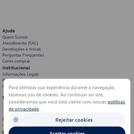
Ajuda
Quem Somos
Atendimento (SAC)
Devoluções e trocas
Perguntas Frequentes
Como comprar
Institucional
Informações Legais
Política de Privacidade
Política de Cookies
Para otimizar sua experiência durante a navegação,
fazemos uso de cookies. Ao continuar no site,
Formas de Pagamento
consideramos que você está ciente com nossas
políticas
de privacidade
.
Segurança
Rejeitar cookies
Aceitar cookies