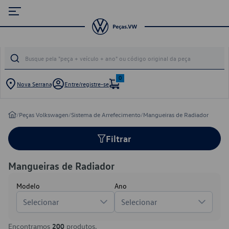
0
Nova Serrana
Entre/registre-se
/
Peças Volkswagen
/
Sistema de Arrefecimento
/
Mangueiras de Radiador
Filtrar
Mangueiras de Radiador
Modelo
Ano
Selecionar
Selecionar
Encontramos
200
produtos.