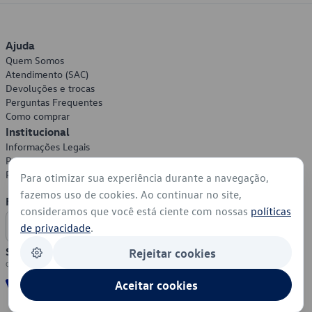
Ajuda
Quem Somos
Atendimento (SAC)
Devoluções e trocas
Perguntas Frequentes
Como comprar
Institucional
Informações Legais
Política de Privacidade
Política de Cookies
Para otimizar sua experiência durante a navegação,
fazemos uso de cookies. Ao continuar no site,
Formas de Pagamento
consideramos que você está ciente com nossas
políticas
de privacidade
.
Segurança
Rejeitar cookies
Aceitar cookies