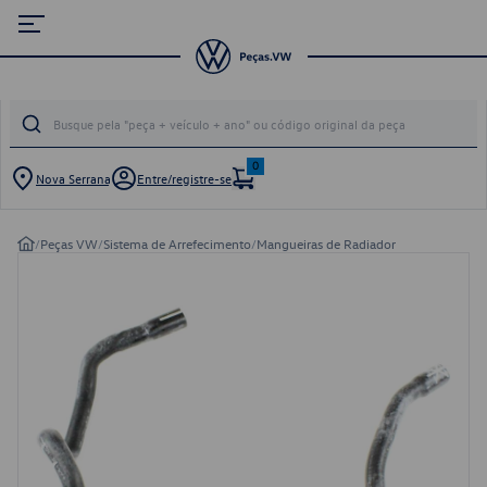
0
Nova Serrana
Entre/registre-se
/
Peças VW
/
Sistema de Arrefecimento
/
Mangueiras de Radiador