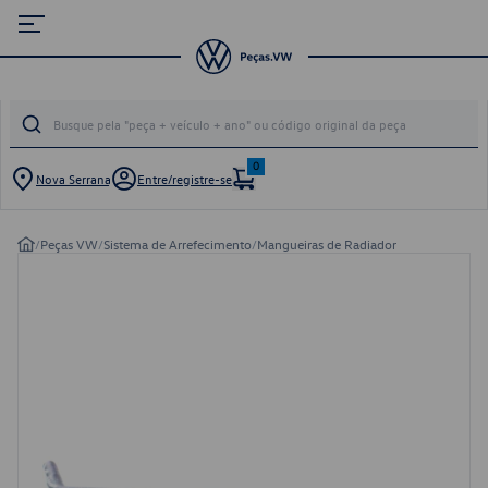
0
Nova Serrana
Entre/registre-se
/
Peças VW
/
Sistema de Arrefecimento
/
Mangueiras de Radiador