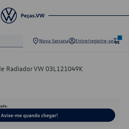
0
Nova Serrana
Entre/registre-se
de Radiador VW 03L121049K
tado.
Avise-me quando chegar!