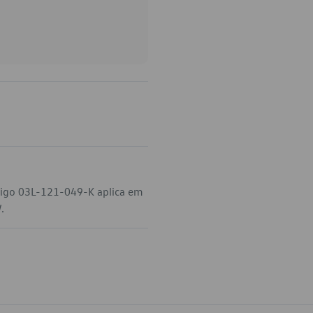
digo 03L-121-049-K aplica em
.