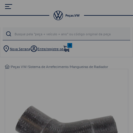
0
Nova Serrana
Entre/registre-se
/
Peças VW
/
Sistema de Arrefecimento
/
Mangueiras de Radiador