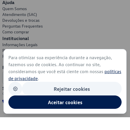
Ajuda
Quem Somos
Atendimento (SAC)
Devoluções e trocas
Perguntas Frequentes
Como comprar
Institucional
Informações Legais
Política de Privacidade
Política de Cookies
Para otimizar sua experiência durante a navegação,
fazemos uso de cookies. Ao continuar no site,
Formas de Pagamento
consideramos que você está ciente com nossas
políticas
de privacidade
.
Segurança
Rejeitar cookies
Aceitar cookies