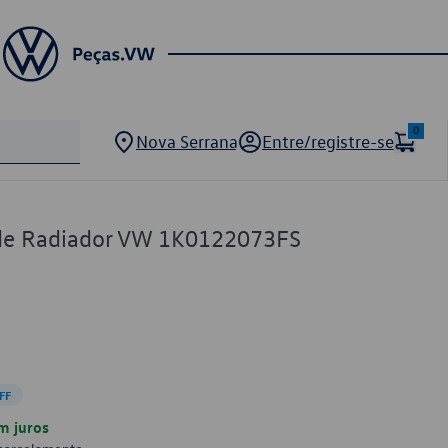
0
Nova Serrana
Entre/registre-se
de Radiador VW 1K0122073FS
FF
m juros