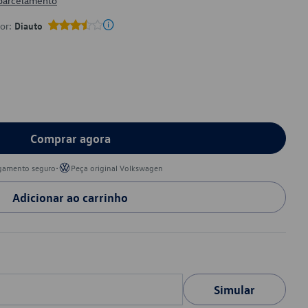
 parcelamento
por:
Diauto
Comprar agora
•
gamento seguro
Peça original Volkswagen
Adicionar ao carrinho
Simular