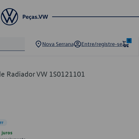
0
Nova Serrana
Entre/registre-se
de Radiador VW 1S0121101
FF
juros