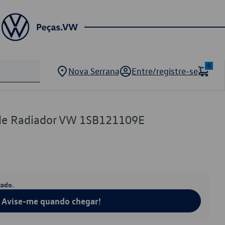
0
Nova Serrana
Entre/registre-se
de Radiador VW 1SB121109E
tado.
Avise-me quando chegar!