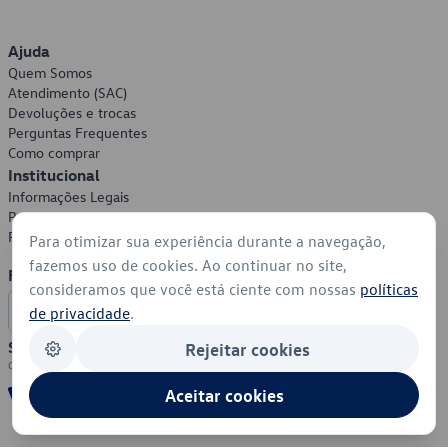
Ajuda
Quem Somos
Atendimento (SAC)
Devoluções e trocas
Perguntas Frequentes
Como comprar
Institucional
Informações Legais
Política de Privacidade
Política de Cookies
Para otimizar sua experiência durante a navegação,
fazemos uso de cookies. Ao continuar no site,
Formas de Pagamento
consideramos que você está ciente com nossas
políticas
de privacidade
.
Segurança
Rejeitar cookies
Aceitar cookies