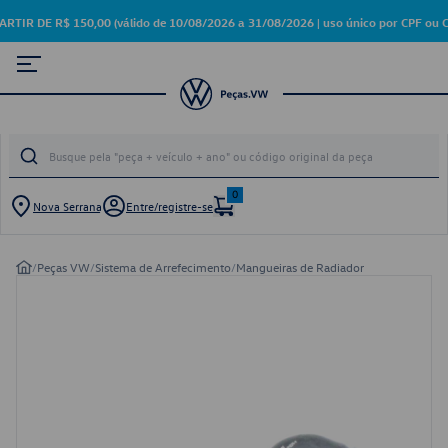
 DE R$ 150,00 (válido de 10/08/2026 a 31/08/2026 | uso único por CPF ou C
0
Nova Serrana
Entre/registre-se
/
Peças VW
/
Sistema de Arrefecimento
/
Mangueiras de Radiador