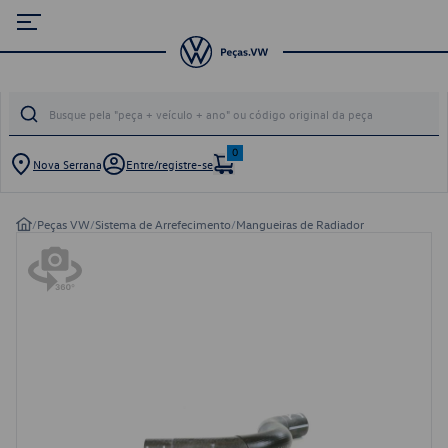
0
Nova Serrana
Entre/registre-se
/
Peças VW
/
Sistema de Arrefecimento
/
Mangueiras de Radiador