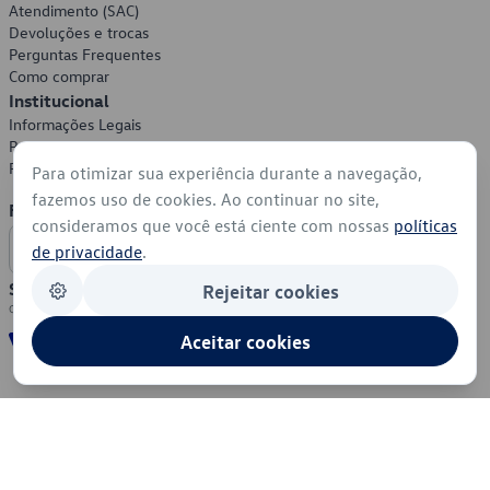
Atendimento (SAC)
Devoluções e trocas
Perguntas Frequentes
Como comprar
Institucional
Informações Legais
Política de Privacidade
Política de Cookies
Para otimizar sua experiência durante a navegação,
fazemos uso de cookies. Ao continuar no site,
Formas de Pagamento
consideramos que você está ciente com nossas
políticas
de privacidade
.
Segurança
Rejeitar cookies
Aceitar cookies
© 2026 - Volkswagen do Brasil - Todos os direitos reservados