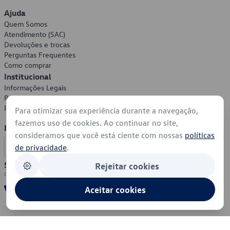
Ajuda
Quem Somos
Atendimento (SAC)
Devoluções e trocas
Perguntas Frequentes
Como comprar
Institucional
Informações Legais
Política de Privacidade
Política de Cookies
Para otimizar sua experiência durante a navegação,
fazemos uso de cookies. Ao continuar no site,
Formas de Pagamento
consideramos que você está ciente com nossas
políticas
de privacidade
.
Segurança
Rejeitar cookies
Aceitar cookies