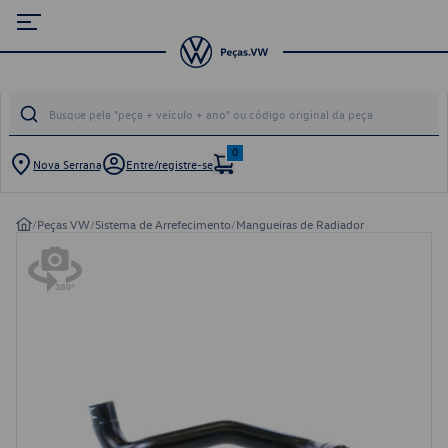
0
Nova Serrana
Entre/registre-se
/
Peças VW
/
Sistema de Arrefecimento
/
Mangueiras de Radiador