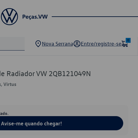
0
Nova Serrana
Entre/registre-se
 de Radiador VW 2QB121049N
, Virtus
tado.
Avise-me quando chegar!