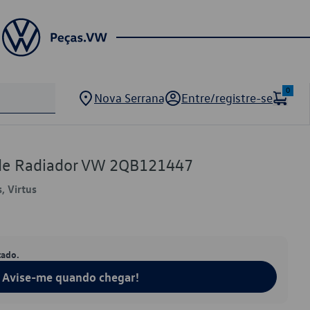
0
Nova Serrana
Entre/registre-se
de Radiador VW 2QB121447
, Virtus
tado.
Avise-me quando chegar!