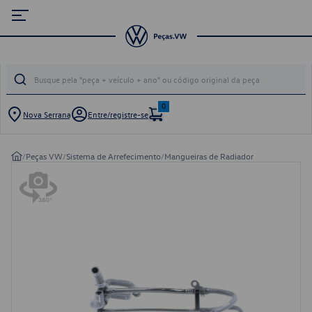
0
Nova Serrana
Entre/registre-se
/
Peças VW
/
Sistema de Arrefecimento
/
Mangueiras de Radiador