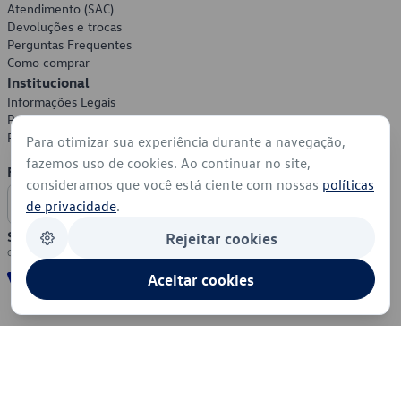
Atendimento (SAC)
Devoluções e trocas
Perguntas Frequentes
Como comprar
Institucional
Informações Legais
Política de Privacidade
Política de Cookies
Para otimizar sua experiência durante a navegação,
fazemos uso de cookies. Ao continuar no site,
Formas de Pagamento
consideramos que você está ciente com nossas
políticas
de privacidade
.
Segurança
Rejeitar cookies
Aceitar cookies
© 2026 - Volkswagen do Brasil - Todos os direitos reservados