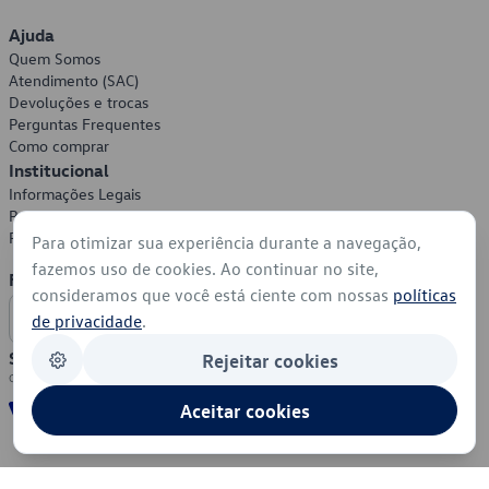
Ajuda
Quem Somos
Atendimento (SAC)
Devoluções e trocas
Perguntas Frequentes
Como comprar
Institucional
Informações Legais
Política de Privacidade
Política de Cookies
Para otimizar sua experiência durante a navegação,
fazemos uso de cookies. Ao continuar no site,
Formas de Pagamento
consideramos que você está ciente com nossas
políticas
de privacidade
.
Segurança
Rejeitar cookies
Aceitar cookies