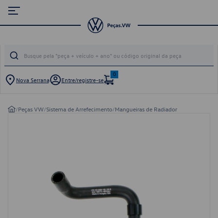
0
Nova Serrana
Entre/registre-se
/
Peças VW
/
Sistema de Arrefecimento
/
Mangueiras de Radiador