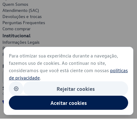
Quem Somos
Atendimento (SAC)
Devoluções e trocas
Perguntas Frequentes
Como comprar
Institucional
Informações Legais
Política de Privacidade
Política de Cookies
Para otimizar sua experiência durante a navegação,
fazemos uso de cookies. Ao continuar no site,
Formas de Pagamento
consideramos que você está ciente com nossas
políticas
de privacidade
.
Segurança
Rejeitar cookies
Aceitar cookies
© 2026 - Volkswagen do Brasil - Todos os direitos reservados