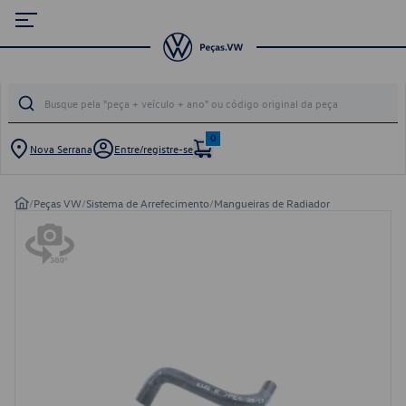
0
Nova Serrana
Entre/registre-se
/
Peças VW
/
Sistema de Arrefecimento
/
Mangueiras de Radiador