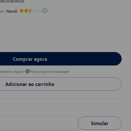
 parcelamento
por:
Itacuã
Comprar agora
•
gamento seguro
Peça original Volkswagen
Adicionar ao carrinho
Simular