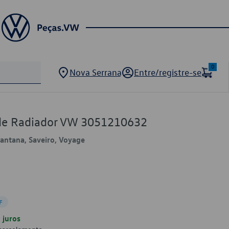
0
Nova Serrana
Entre/registre-se
de Radiador VW 3051210632
 Santana, Saveiro, Voyage
F
juros